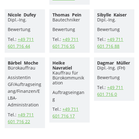
Nicole
Dufey
Thomas
Pein
Sibylle
Kaiser
Dipl.-Ing.
Bautechniker
Dipl.-Ing.
Bewertung
Bewertung
Bewertung
Tel.:
+49 711
Tel.:
+49 711
Tel.:
+49 711
601 716 44
601 716 55
601 716 88
Bärbel
Moche
Heike
Dagmar
Müller
Bürokauffrau
Navratiel
Dipl.-Ing. (FH)
Kauffrau für
Assistentin
Bewertung
Bürokommunik
ation
GF/Auftragseing
Tel.:
+49 711
ang/Finanzen/E
Auftragseingan
601 716 0
LBA-
g
Administration
Tel.:
+49 711
Tel.:
+49 711
601 716 17
601 716 22